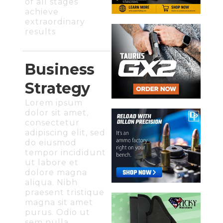
of all stages
achieve
extraordinary
results
Business
Strategy
Lorem ipsum
dolor sit amet,
consectetur
adipiscing elit, sed
do eiusmod
tempor incididunt
ut labore et
dolore magna
aliqua. Nibh
praesent tristique
magna sit amet
purus. Odio ut
sem nulla