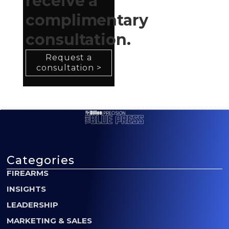
receive a
complimentary
consultation.
Request a
consultation >
Categories
FIREARMS
INSIGHTS
LEADERSHIP
MARKETING & SALES