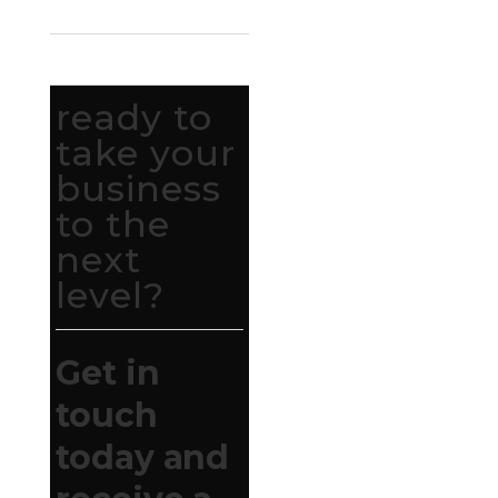
ready to
take your
business
to the
next
level?
Get in
touch
today and