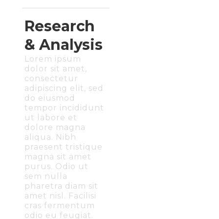
Research
& Analysis
Lorem ipsum
dolor sit amet,
consectetur
adipiscing elit, sed
do eiusmod
tempor incididunt
ut labore et
dolore magna
aliqua. Nibh
praesent tristique
magna sit amet
purus. Odio ut
sem nulla
pharetra diam sit
amet nisl. Facilisi
cras fermentum
odio eu feugiat.