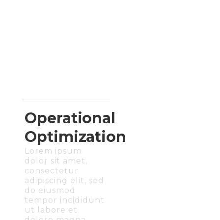
Operational
Optimization
Lorem ipsum
dolor sit amet,
consectetur
adipiscing elit, sed
do eiusmod
tempor incididunt
ut labore et
dolore magna