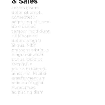
& Sales
Lorem ipsum
dolor sit amet,
consectetur
adipiscing elit, sed
do eiusmod
tempor incididunt
ut labore et
dolore magna
aliqua. Nibh
praesent tristique
magna sit amet
purus. Odio ut
sem nulla
pharetra diam sit
amet nisl. Facilisi
cras fermentum
odio eu feugiat.
Aenean sed
adipiscing diam