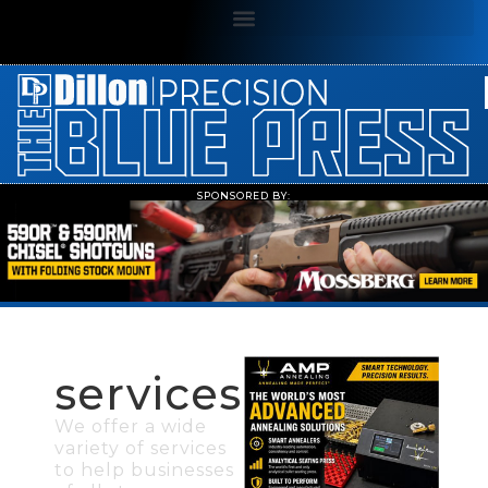
SPONSORED BY:
services
We offer a wide
variety of services
to help businesses