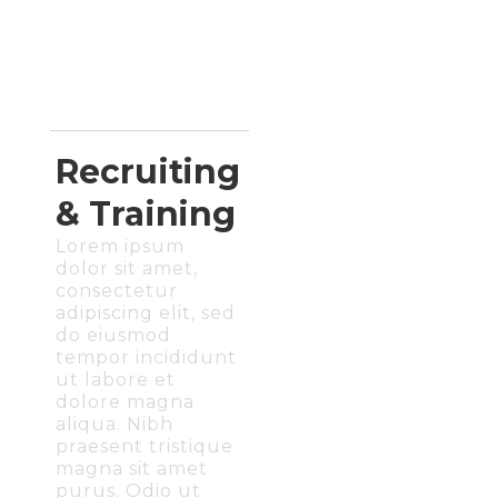
Recruiting
& Training
Lorem ipsum
dolor sit amet,
consectetur
adipiscing elit, sed
do eiusmod
tempor incididunt
ut labore et
dolore magna
aliqua. Nibh
praesent tristique
magna sit amet
purus. Odio ut