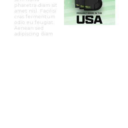
pharetra diam sit
amet nisl. Facilisi
cras fermentum
odio eu feugiat.
Aenean sed
adipiscing diam